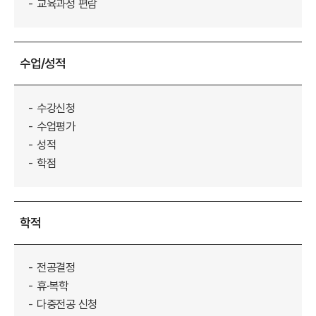
교육과정 편람
수업/성적
수강신청
수업평가
성적
학점
학적
전공결정
휴·복학
다중전공 신청