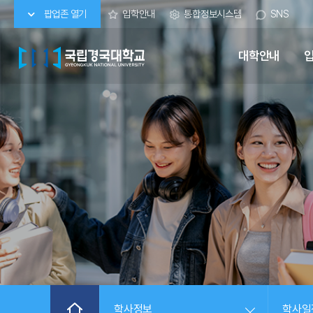
팝업존 열기
입학안내
통합정보시스템
SNS
대학안내
학사정보
학사일