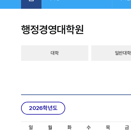
행정경영대학원
대학
일반대학
2026학년도
일
월
화
수
목
금