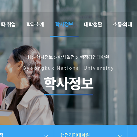
입학·취업
학과소개
학사정보
대학생활
소통·의대
H
> 학사정보
> 학사일정
> 행정경영대학원
Gyeongkuk National University
학사정보
정
행정경영대학원