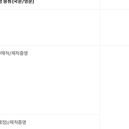
명 종류(국문/영문)
)/재적/제적증명
예정)/제적증명