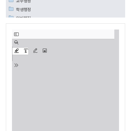
교무행정
학생행정
일반행정
부속기관
위원회
산학협력단
조례규칙