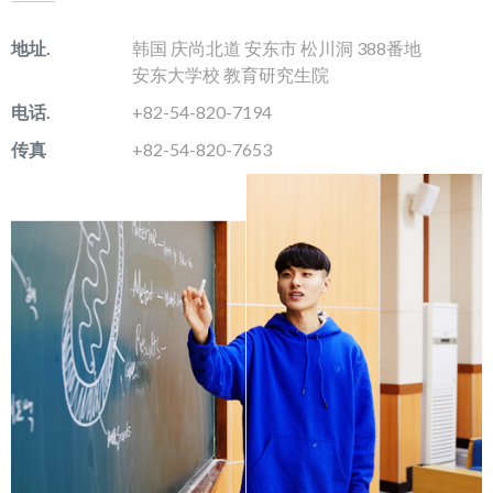
地址.
韩国 庆尚北道 安东市 松川洞 388番地
安东大学校 教育研究生院
电话.
+82-54-820-7194
传真
+82-54-820-7653