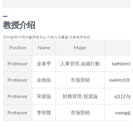
教授介绍
Position
Name
Major
E
Professor
金泰亨
人事管理, 組織行動
taehkim1@
Professor
金相佑
市场营销
swkim1007
Professor
宋俊協
財務管理, 投資論
sj1127@a
Professor
李明聲
市场营销
soung@a