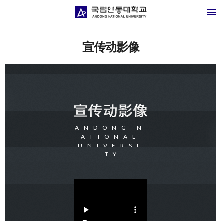
宣传动影像
ANDONG N
ATIONAL
UNIVERSI
T
Y