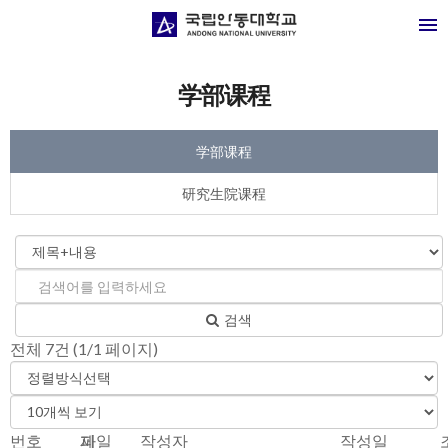
学部课程
学部课程
研究生院课程
검색
전체
7
건 (
1
/1 페이지)
번호
제
파일
작성자
작성일